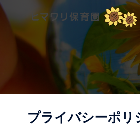
コ
ン
テ
ン
ツ
へ
ス
キ
ッ
プ
プライバシーポリ